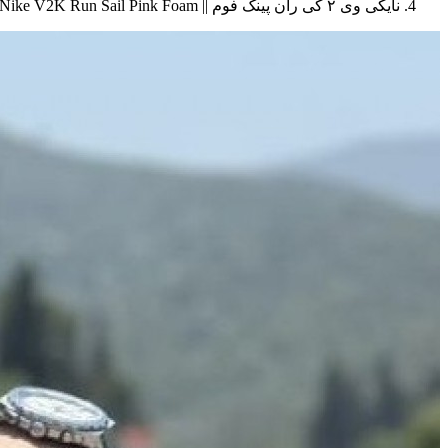
نایکی وی ۲ کی ران پینک فوم || Nike V2K Run Sail Pink Foam (کد ۷۱۴)