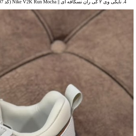
نایکی وی ۲ کی ران نسکافه ای || Nike V2K Run Mocha (کد 507)