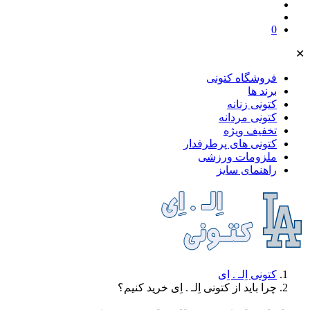
0
✕
فروشگاه کتونی
برند ها
کتونی زنانه
کتونی مردانه
تخفیف ویژه
کتونی های پرطرفدار
ملز‌ومات ورزشی
راهنمای سایز
کتونی اِلـ . اِی
چرا باید از کتونی اِلـ . اِی خرید کنیم؟