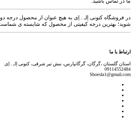
ما در تماس باشید.
در فروشگاه کتونی اِلـ . اِی به هیچ عنوان از محصول درجه د
شوید؛ بهترین درجه کیفیتی از محصول که شایسته ی شماست ر
ارتباط با ما
استان گلستان ،گرگان، گرگانپارس، نبش تیر شرقی، کتونی اِلـ . اِی
09114552484
Shoesla1@gmail.com