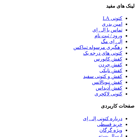
لینک های مفید
کتونی LA
امین بدری
تماس با اِلـ . اِی
ورود / ثبت نام
اِلـ . اِی مگ
رهگیری مرسوله تیپاکس
کتونی های درجه یک
کفش کانورس
کفش جردن
کفش نایکی
کفش و کتونی سفید
کفش نیوبالانس
کفش آدیداس
کتونی لاکچری
صفحات کاربردی
درباره کتونی اِلـ . اِی
خرید قسطی
ویژه گرگان
ارسال بسته