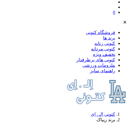
0
✕
فروشگاه کتونی
برند ها
کتونی زنانه
کتونی مردانه
تخفیف ویژه
کتونی های پرطرفدار
ملز‌ومات ورزشی
راهنمای سایز
کتونی اِلـ . اِی
برند ریباک