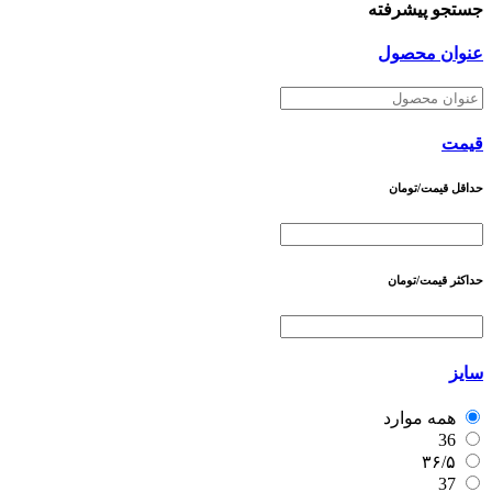
جستجو پیشرفته
عنوان محصول
قیمت
حداقل قیمت/تومان
حداکثر قیمت/تومان
سایز
همه موارد
36
۳۶/۵
37