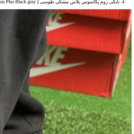
نایکی زوم پگاسوس پلاس مشکی طوسی || Nike Zoom Pegasus Plus Black gray (کد ۶۱۲)