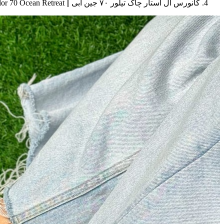
کانورس آل استار چاک تیلور ۷۰ جین آبی || Converse Chuck Taylor 70 Ocean Retreat (کد ۵۷۹)