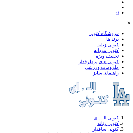
0
✕
فروشگاه کتونی
برند ها
کتونی زنانه
کتونی مردانه
تخفیف ویژه
کتونی های پرطرفدار
ملز‌ومات ورزشی
راهنمای سایز
کتونی اِلـ . اِی
کتونی زنانه
کتونی ساقدار