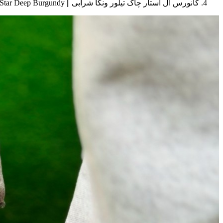
کانورس آل استار چاک تیلور ونکا شرابی || Wonka Converse Chuck Taylor All Star Deep Burgundy (کد ۵۲۹)