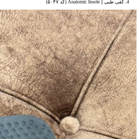
کفی طبی || Anatomic Insole (کد ۵۰۴۷)