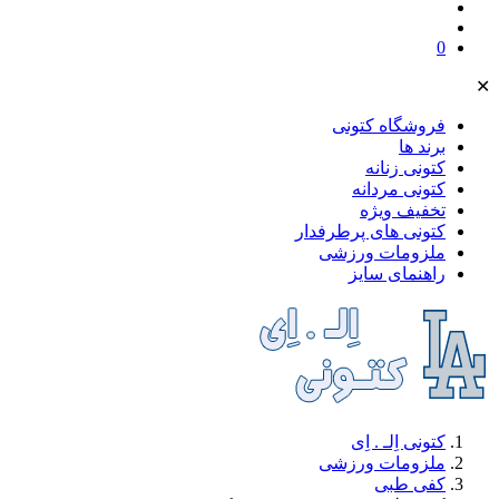
0
✕
فروشگاه کتونی
برند ها
کتونی زنانه
کتونی مردانه
تخفیف ویژه
کتونی های پرطرفدار
ملز‌ومات ورزشی
راهنمای سایز
کتونی اِلـ . اِی
ملز‌ومات ورزشی
کفی طبی