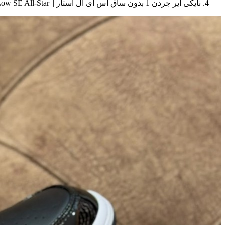
نایکی ایر جردن 1 بدون ساق اس ای آل استار || Nike Air Jordan 1 Low SE All-Star (کد ۴۹۷)