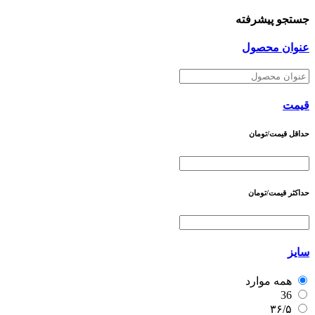
جستجو پیشرفته
عنوان محصول
قیمت
حداقل قیمت/تومان
حداکثر قیمت/تومان
سایز
همه موارد
36
۳۶/۵