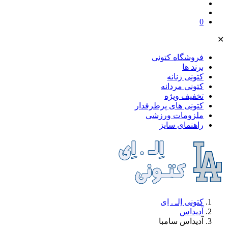
0
✕
فروشگاه کتونی
برند ها
کتونی زنانه
کتونی مردانه
تخفیف ویژه
کتونی های پرطرفدار
ملز‌ومات ورزشی
راهنمای سایز
کتونی اِلـ . اِی
آدیداس
آدیداس سامبا